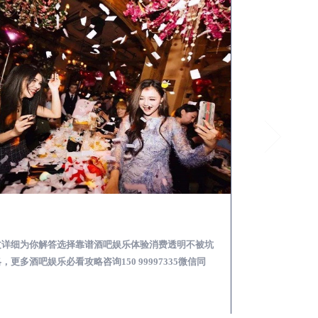
府谷怎么样选择靠谱酒吧娱乐体验消费透明不被坑
文详细为你解答选择靠谱酒吧娱乐体验消费透明不被坑
本文详细为你解答
，更多酒吧娱乐必看攻略咨询150 99997335微信同
关于酒吧消费体验攻
！