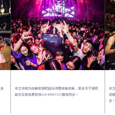
第一次到外地-怎么选择酒吧消费体验安全靠谱必看攻略
镇康去酒吧消费消费需要注意什么-专业酒吧从业经理为你解答，
更多
本文详细为你解答酒吧娱乐消费体验攻略，更多关于酒吧
本
娱乐宝典免费咨询150 99997335微信同步！
攻略
步