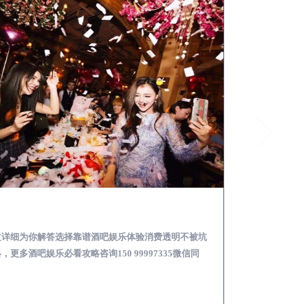
镇康怎么样选择靠谱酒吧娱乐体验消费透明不被坑
文详细为你解答选择靠谱酒吧娱乐体验消费透明不被坑
本文详细为你解答
，更多酒吧娱乐必看攻略咨询150 99997335微信同
关于酒吧消费体验攻
！