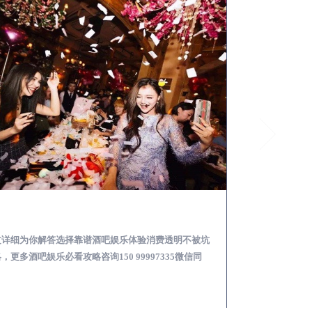
文成怎么样选择靠谱酒吧娱乐体验消费透明不被坑
文详细为你解答选择靠谱酒吧娱乐体验消费透明不被坑
本文详细为你解答
，更多酒吧娱乐必看攻略咨询150 99997335微信同
关于酒吧消费体验攻
！