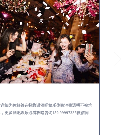
眉山怎么样选择靠谱酒吧娱乐体验消费透明不被坑
文详细为你解答选择靠谱酒吧娱乐体验消费透明不被坑
本文详细为你解答
，更多酒吧娱乐必看攻略咨询150 99997335微信同
关于酒吧消费体验攻
！