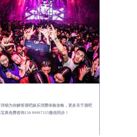
石台去酒吧消费消费需要注意什么-专业酒吧从业经理为你解答，
文详细为你解答酒吧娱乐消费体验攻略，更多关于酒吧
本文详细为你解答
宝典免费咨询150 99997335微信同步！
攻略，更多酒吧娱乐必
步！