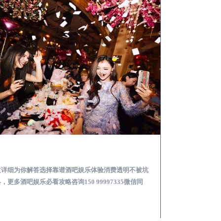
绥中怎么样选择靠谱酒吧娱乐体验消费透明不被坑
文详细为你解答选择靠谱酒吧娱乐体验消费透明不被坑
本文详细为你解答
，更多酒吧娱乐必看攻略咨询150 99997335微信同
关于酒吧消费体验攻
！