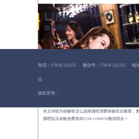
LINK
荤KTV会所排名网
www.phshsy.
娱乐网站
电话：17070-522355
微信号：17070-522355
地
位
版权所有：
安溪出差
本文详细为你解答怎么选择酒吧消费体验安全靠谱，
酒吧玩乐攻略免费咨询1550 1188850微信同步！