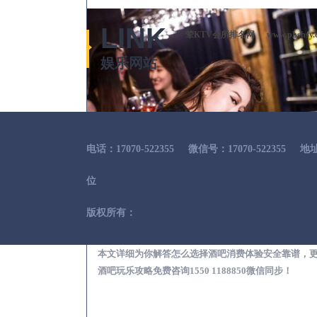
LINK
荤KTV会所排名网
www.phshsy.
娱乐网站
电话：17070-522355
微信号：17070-522355
地
位
版权所有：
来安出差
本文详细为你解答怎么选择酒吧消费体验安全靠谱，
酒吧玩乐攻略免费咨询1550 1188850微信同步！