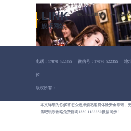
LINK
荤KTV会所排名网
www.phshsy.
娱乐网站
电话：17070-522355
微信号：17070-522355
地
位
版权所有：
东至出差
本文详细为你解答怎么选择酒吧消费体验安全靠谱，
酒吧玩乐攻略免费咨询1550 1188850微信同步！