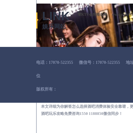
LINK
荤KTV会所排名网
www.phshsy.
娱乐网站
电话：17070-522355
微信号：17070-522355
地
位
版权所有：
开原出差
本文详细为你解答怎么选择酒吧消费体验安全靠谱，
酒吧玩乐攻略免费咨询1550 1188850微信同步！