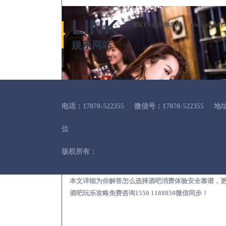
LINK
荤KTV会所排名网
www.phshsy.
娱乐网站
电话：17070-522355
微信号：17070-522355
地
位
版权所有：
汉台出差
本文详细为你解答怎么选择酒吧消费体验安全靠谱，
酒吧玩乐攻略免费咨询1550 1188850微信同步！