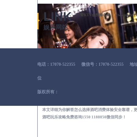
LINK
荤KTV会所排名网
www.phshsy.
娱乐网站
电话：17070-522355
微信号：17070-522355
地
位
版权所有：
伊川出差
本文详细为你解答怎么选择酒吧消费体验安全靠谱，
酒吧玩乐攻略免费咨询1550 1188850微信同步！